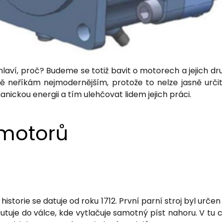
aví, proč? Budeme se totiž bavit o motorech a jejich dr
eříkám nejmodernějším, protože to nelze jasně určit. 
ickou energii a tím ulehčovat lidem jejich práci.
 motorů
o historie se datuje od roku 1712. První parní stroj byl u
utuje do válce, kde vytlačuje samotný píst nahoru. V tu c