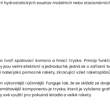
ání hydrostatických soustav mobilních nebo stacionárníc
va tvoří spalovací komora a hnací tryska. Princip funkč
 jsou velmi efektivní a jednoduché, jedná se o zařízení 
ití našel jako pomocné rakety, zkracující vzlet raketoplá
výkonnější i účinnější. Funguje tak, že se skládá ze dvoj
amáhavější komponentu je tryska, která je vyložena gra
 své využití pro pokusná letadla a velké rakety.