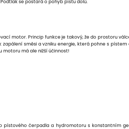
Podtlak se postará o pohyb pístu dolů.
palovací motor. Princip funkce je takový, že do prostoru vá
 k zapálení směsi a vzniku energie, která pohne s pístem
 motoru má ale nižší účinnost!
ního pístového čerpadla a hydromotoru s konstantním 