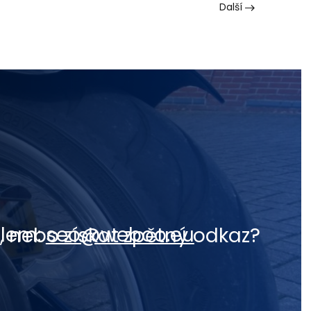
Další
ilem:
seo@weboo.eu
, nebo získat zpětný odkaz?