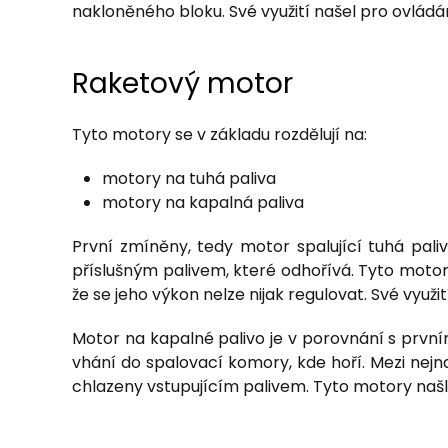
nakloněného bloku. Své využití našel pro ovlád
Raketový motor
Tyto motory se v základu rozdělují na:
motory na tuhá paliva
motory na kapalná paliva
První zmíněny, tedy motor spalující tuhá pali
příslušným palivem, které odhořívá. Tyto motory
že se jeho výkon nelze nijak regulovat. Své využ
Motor na kapalné palivo je v porovnání s prvním 
vhání do spalovací komory, kde hoří. Mezi nejn
chlazeny vstupujícím palivem. Tyto motory našly