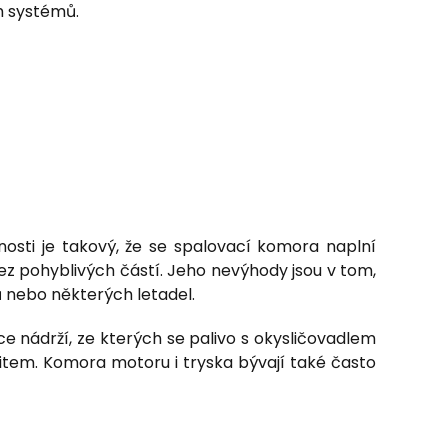
h systémů.
nosti je takový, že se spalovací komora naplní
bez pohyblivých částí. Jeho nevýhody jsou v tom,
nů nebo některých letadel.
ice nádrží, ze kterých se palivo s okysličovadlem
fitem. Komora motoru i tryska bývají také často