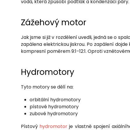
voda, která způsobí podtlak a kondenzaci páry. 
Zážehový motor
Jak jsme si již v rozdělení uvedli, jedná se o s
zapálena elektrickou jiskrou. Po zapálení dojde
kompresní poměrem 9:1–12:1. Oproti vznětovému
Hydromotory
Tyto motory se dělí na:
orbitální hydromotory
pístové hydromotory
zubové hydromotory
Pístový
hydromotor
je vlastně spojení axiál