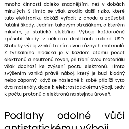
mnoho činností daleko snadnějšími, než v dobách
minulých. S tímto se však zrodilo další riziko, které
tuto elektroniku dokáží vyřadit z chodu a způsobit
fatální škody. Jedním takovým strašákem, o kterém
mluvím, je statická elektřina. Výboje každoročně
způsobí škody v několika desítkách miliard USD.
Statický výboj vzniká třením dvou různých materiálů.
Z fyzikálního hlediska je v každém atomu počet
elektronů a neutronů roven, při tření dvou materiálu
však dochází ke zvýšení počtu elektronů. Tímto
zvýšením vzniká právě náboj, který je buď kladný
nebo záporný. Když se následně k sobě přiblíží tyto
dva materiály, dojde k elektrostatickému výboji, tedy
k počtu protonů a elektronů na stejnou úroveň.
Podlahy odolné vůči
antistatickému výboji